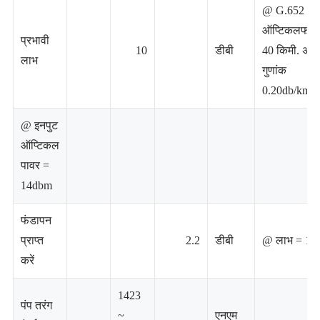
@ G.652
ऑप्टिकलफाइ
प्रभावी
10
डीबी
40 किमी. अव
लाभ
गुणांक
0.20db/km
@ इनपुट
ऑप्टिकल
पावर =
14dbm
फंडापन
प्राप्त
2.2
डीबी
@ लाभ = 14
करें
1423
पंप तरंग
~
एनएम