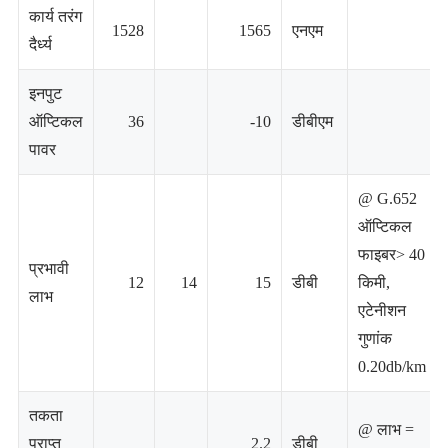
कार्य तरंग
1528
1565
एनएम
दैर्ध्य
इनपुट
ऑप्टिकल
36
-10
डीबीएम
पावर
@ G.652
ऑप्टिकल
फाइबर> 40
प्रभावी
12
14
15
डीबी
किमी,
लाभ
एटेनीशन
गुणांक
0.20db/km
तकता
@ लाभ =
प्राप्त
2.2
डीबी