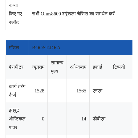
कब्जा
किए गए
सभी Onns8600 श्रृंखला चेसिस का समर्थन करें
स्लॉट
मॉडल
BOOST-DRA
सामान्य
पैरामीटर
न्यूनतम
अधिकतम
इकाई
टिप्पणी
मूल्य
कार्य तरंग
1528
1565
एनएम
दैर्ध्य
इनपुट
ऑप्टिकल
0
14
डीबीएम
पावर