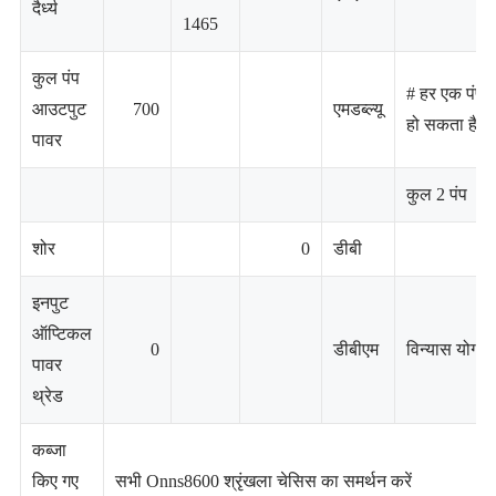
दैर्ध्य
1465
कुल पंप
# हर एक पंप 
आउटपुट
700
एमडब्ल्यू
हो सकता है
पावर
कुल 2 पंप
शोर
0
डीबी
इनपुट
ऑप्टिकल
0
डीबीएम
विन्यास योग्य
पावर
थ्रेड
कब्जा
किए गए
सभी Onns8600 श्रृंखला चेसिस का समर्थन करें