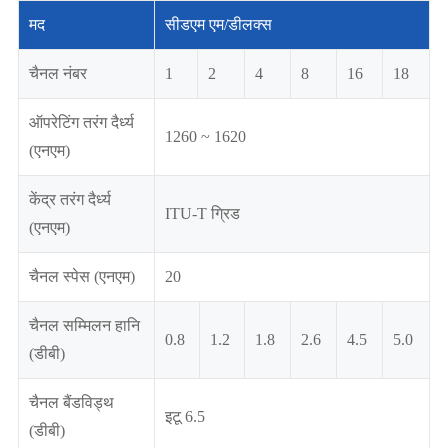
मद
सीडएम एम/डीलक्स
चैनल नंबर
1
2
4
8
16
18
ऑपरेटिंग तरंग दैर्ध्य
1260 ~ 1620
(एनएम)
केंद्र तरंग दैर्ध्य
ITU-T ग्रिड
(एनएम)
चैनल स्पेस (एनएम)
20
चैनल सम्मिलन हानि
0.8
1.2
1.8
2.6
4.5
5.0
(डीबी)
चैनल बैंडविड्थ
इटू 6.5
(डीबी)