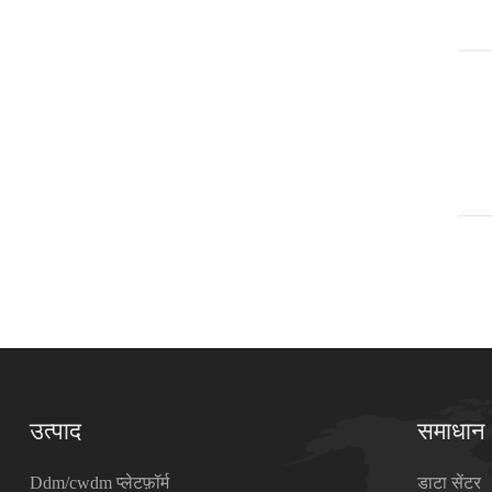
उत्पाद
समाधान
Ddm/cwdm प्लेटफ़ॉर्म
डाटा सेंटर