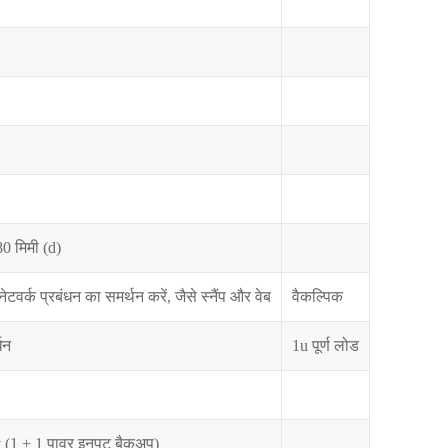
0 मिमी (d)
टवर्क प्रबंधन का समर्थन करें, जैसे स्नैंप और वेब
वैकल्पिक
धन
1u पूर्ण लोड
 (1 + 1 पावर इनपुट बैकअप)