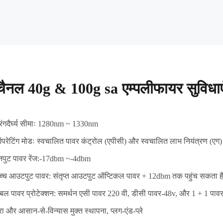
चैनल 40g & 100g sa एम्पलीफायर सुविधाए
रंगदैर्घ्य सीमाः 1280nm ~ 1330nm
परेटिंग मोडः स्वचालित पावर कंट्रोल (एपीसी) और स्वचालित लाभ नियंत्रण (एग)
नपुट पावर रेंज:-17dbm ~-4dbm
च्च आउटपुट पावर: संतृप्त आउटपुट ऑप्टिकल पावर + 12dbm तक पहुंच सकता ह
बल पावर प्रोटेक्शन: समर्थन एसी पावर 220 वी, डीसी पावर-48v, और 1 + 1 पावर 
रा और आसान-से-विन्यास मुक्त स्थापना, प्लग-एंड-प्ले