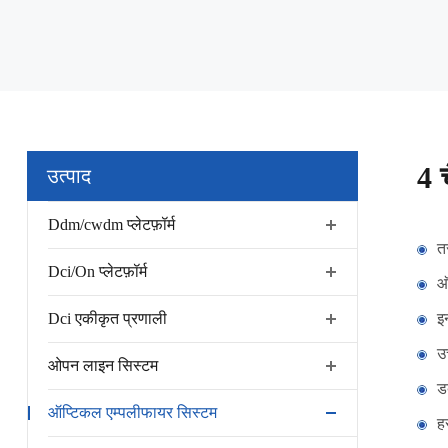
4 
उत्पाद
Ddm/cwdm प्लेटफ़ॉर्म
त
Dci/On प्लेटफ़ॉर्म
ऑ
Dci एकीकृत प्रणाली
इ
उ
ओपन लाइन सिस्टम
ड
ऑप्टिकल एम्पलीफायर सिस्टम
ह