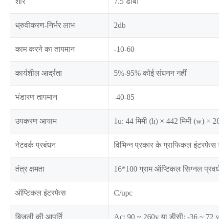
शोर
7.5 डीबी
ध्रुवीकरण-निर्भर लाभ
2db
काम करने का तापमान
-10-60
कार्यशील आर्द्रता
5%-95% कोई संघनन नहीं
भंडारण तापमान
-40-85
उपकरण आयाम
1u: 44 मिमी (h) × 442 मिमी (w) × 28
नेटवर्क प्रबंधन
विभिन्न प्रकार के ग्राफिकल इंटरफेस ने
तंत्र क्षमता
16*100 ग्राम ऑप्टिकल सिग्नल प्रवर्
ऑप्टिकल इंटरफेस
C/upc
बिजली की आपूर्ति
Ac: 90 ~ 260v या डीसी: -36 ~ 72 v