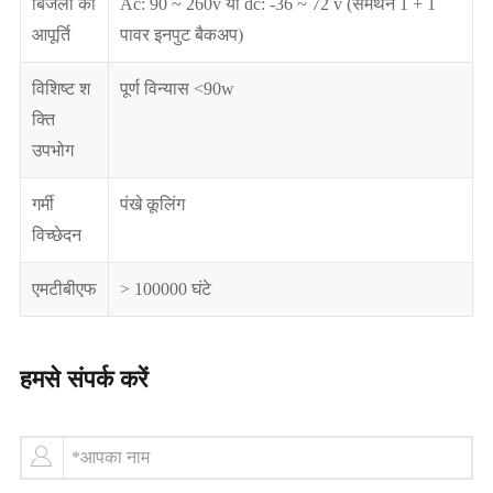
बिजली की
Ac: 90 ~ 260v या dc: -36 ~ 72 v (समर्थन 1 + 1
आपूर्ति
पावर इनपुट बैकअप)
विशिष्ट श
पूर्ण विन्यास <90w
क्ति
उपभोग
गर्मी
पंखे कूलिंग
विच्छेदन
एमटीबीएफ
> 100000 घंटे
हमसे संपर्क करें