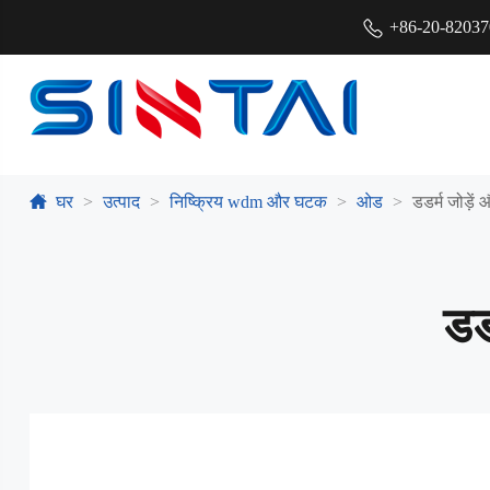
+86-20-8203
घर
उत्पाद
निष्क्रिय wdm और घटक
ओड
डडर्म जोड़ें
डड