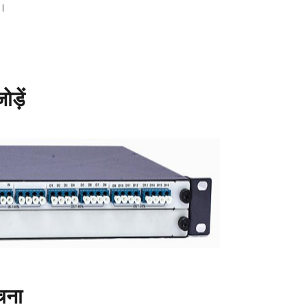
ै।
़ें
चना