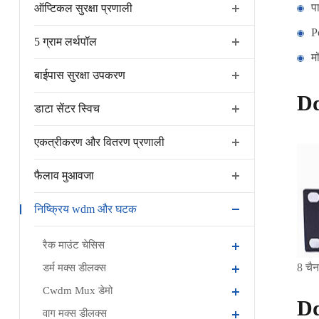
प
ऑप्टिकल सुरक्षा प्रणाली
P
5 ग्राम लर्थपॉल
म
बाईपास सुरक्षा उपकरण
Dd
डाटा सेंटर स्विच
एकत्रीकरण और वितरण प्रणाली
फैलाव मुआवजा
निष्क्रिय wdm और घटक
रैक माउंट चेसिस
8 चैन
डर्म मक्स डीलक्स
Cwdm Mux डेमो
Dd
वाग मक्स डीलक्स