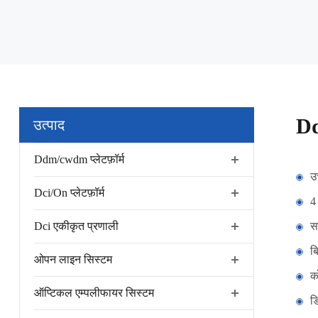
Dd
उत्पाद
Ddm/cwdm प्लेटफ़ॉर्म
उ
Dci/On प्लेटफ़ॉर्म
4
Dci एकीकृत प्रणाली
स
ब
ओपन लाइन सिस्टम
क
ऑप्टिकल एम्पलीफायर सिस्टम
ड