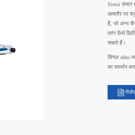
Sintai संचार C
आमतौर पर श्रृं
है, जो अन्य च
तरंग दैर्ध्य ड
सकते हैं।
सिंगल ddm मल्
का समर्थन करत
पीडी