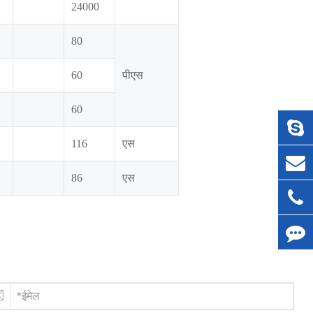
24000
80
60
पीएस
60
116
एस
86
एस