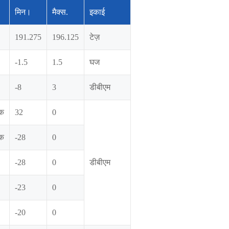
मिन।
मैक्स.
इकाई
191.275
196.125
टेज़
-1.5
1.5
घज
-8
3
डीबीएम
्क
32
0
्क
-28
0
-28
0
डीबीएम
-23
0
-20
0