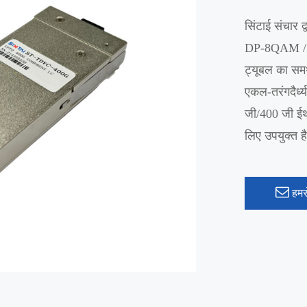
सिंटाई संचार
DP-8QAM / D
ट्यूबल का सम
एकल-तरंगदैर्
जी/400 जी ईथ
लिए उपयुक्त ह
हमसे