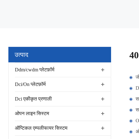
40
उत्पाद
Ddm/cwdm प्लेटफ़ॉर्म
ज
Dci/On प्लेटफ़ॉर्म
D
Dci एकीकृत प्रणाली
सम
स
ओपन लाइन सिस्टम
O
ऑप्टिकल एम्पलीफायर सिस्टम
अ