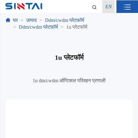
EN
घर
उत्पाद
Ddm/cwdm प्लेटफ़ॉर्म
Ddm/cwdm प्लेटफ़ॉर्म
1u प्लेटफॉर्म
1u प्लेटफॉर्म
1u dm/cwdm ऑप्टिकल परिवहन प्रणाली