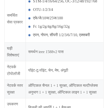
STM-1/4/16/64/256, OC-3/12/48/192/768
OTU-1/2/3/4
समर्थित
एफे/जे/10ज/25ज/100
सेवा प्रकार
Fc 1g/2g/4g/8g/16g/32g
एपन, गोपन, सीपरी 1/2/3/6/7/10, एक्सबरी
घड़ी
समर्थन ieee 1588v2 पास
विशेषताएं
नेटवर्क
पॉइंट-टू-पॉइंट, चेन, मेष, अंगूठी
टोपोलॉजी
नेटवर्क स्तर
ऑप्टिकल चैनल 1 + 1 सुरक्षा, ऑप्टिकल मल्टीप्लेक्स
सुरक्षा
अनुभाग 1 + 1 सुरक्षा, ऑप्टिकल लाइन 1 + 1 सुरक्षा
उपकरण
बिजली की आपूर्ति 1 + 1 बैकअप