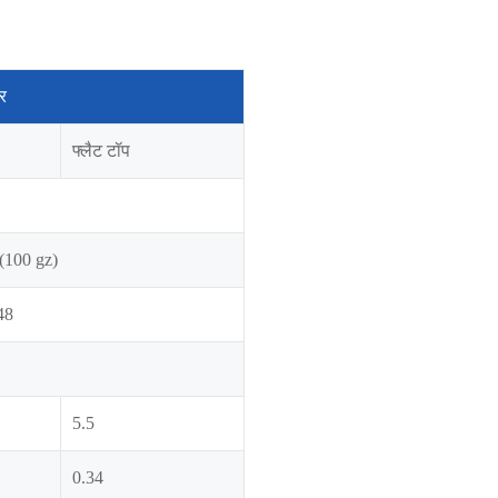
र
फ्लैट टॉप
(100 gz)
48
5.5
0.34