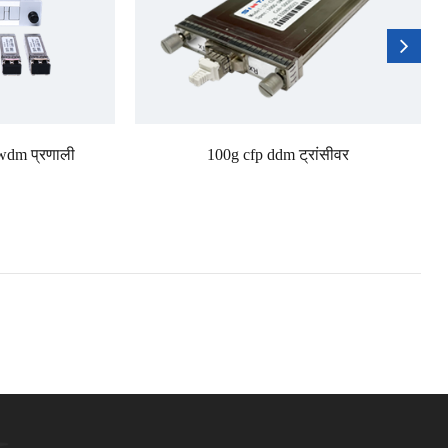
य wdm प्रणाली
100g cfp ddm ट्रांसीवर