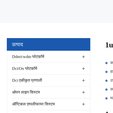
1u
उत्पाद
Ddm/cwdm प्लेटफ़ॉर्म
कम
Dci/On प्लेटफ़ॉर्म
ह
Dci एकीकृत प्रणाली
उ
क
ओपन लाइन सिस्टम
म
ऑप्टिकल एम्पलीफायर सिस्टम