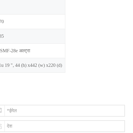
70
85
ंग SMF-28e अल्ट्रा
u 19 ", 44 (h) x442 (w) x220 (d)