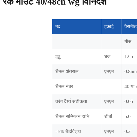
 रैक माउंट 40/48ch wg विनिर्देश
मद
इकाई
पैरामीट
गौस
इतु
घज
12.5
चैनल अंतराल
एनएम
0.8nm
चैनल नंबर
40 या 
तरंग दैर्ध्य सटीकता
एनएम
0.05
चैनल सम्मिलन हानि
डीबी
5.0
-1db बैंडविड्थ
एनएम
0.2