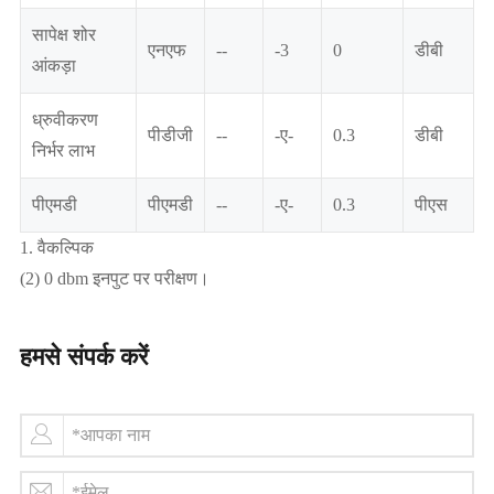
सापेक्ष शोर
एनएफ
--
-3
0
डीबी
आंकड़ा
ध्रुवीकरण
पीडीजी
--
-ए-
0.3
डीबी
निर्भर लाभ
पीएमडी
पीएमडी
--
-ए-
0.3
पीएस
1. वैकल्पिक
(2) 0 dbm इनपुट पर परीक्षण।
हमसे संपर्क करें