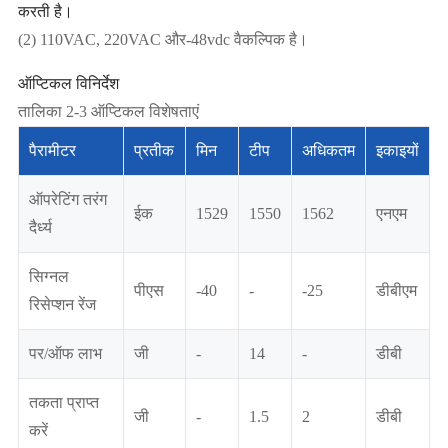
करती है।
(2) 110VAC, 220VAC और-48vdc वैकल्पिक है।
ऑप्टिकल विनिर्देश
तालिका 2-3 ऑप्टिकल विशेषताएं
पैरामीटर
प्रतीक
मिन
टीप
अधिकतम
इकाइयों
ऑपरेटिंग तरंग
ईक
1529
1550
1562
एनएम
दैर्ध्य
सिग्नल
पीएस
-40
-
-25
डीबीएम
रिसेप्शन रेंज
पर/ऑफ लाभ
जी
-
14
-
डीबी
तकता प्राप्त
जी
-
1.5
2
डीबी
करें