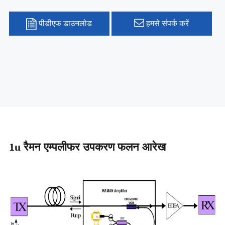
पीडीएफ डाउनलोड
हमसे संपर्क करें
1u रैमन एम्पलीफर उपकरण फलन आरेख