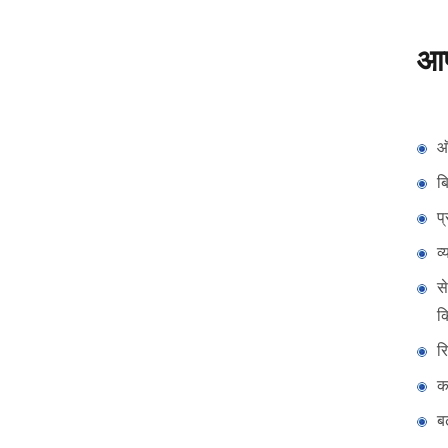
आप
ऑप
ब
प
व
स
क
र
क
बढ