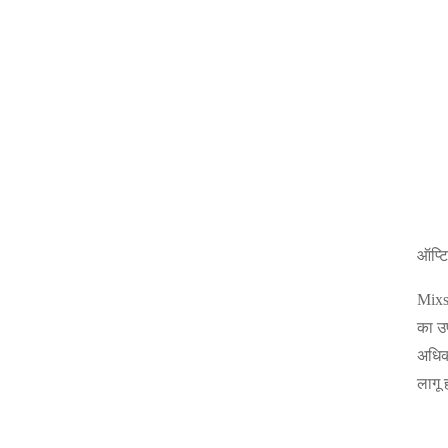
ऑप्टि
Mixse
का उ
अधिक 
लागू 