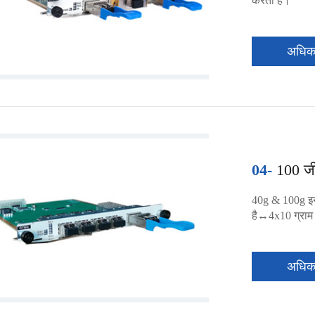
करता है।
अधि
04-
100 ज
40g & 100g इन
है↔4x10 ग्राम य
अधि