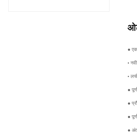
ओट
● एक
• नवी
• लची
● पूर
● प्र
● पूर
● अंत