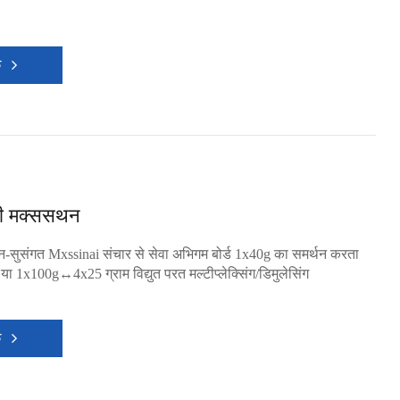
क
ी मक्ससथन
-सुसंगत Mxssinai संचार से सेवा अभिगम बोर्ड 1x40g का समर्थन करता
ा 1x100g↔4x25 ग्राम विद्युत परत मल्टीप्लेक्सिंग/डिमुलेसिंग
क