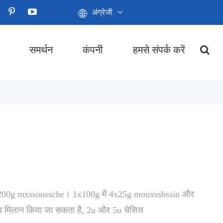
अंग्रेजी
समर्थन
कंपनी
हमसे संपर्क करें
 1x200g mxssoussche। 1x100g में 4x25g mouxssbssin और
ाथ मिलान किया जा सकता है, 2u और 5u चेसिस