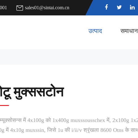
7001
sales01@sintai.com.cn
उत्पाद
समाधान
टू मुक्ससटोन
म्यूक्सोसन्स में 4x100g को 1x400g muxssousschex में, 2x100g
g में 4x10g muxssin, जिसे 1u की i/ii/v श्रृंखला 8600 Otns के स