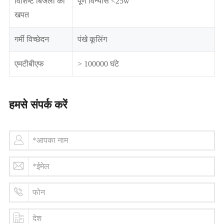
विशिष्ट बिजली की
पूर्ण विन्यास <25w
खपत
गर्मी विच्छेदन
पंखे कूलिंग
एमटीबीएफ
> 100000 घंटे
हमसे संपर्क करें