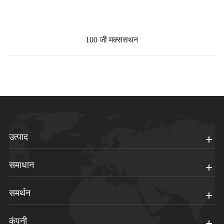
100 जी मक्ससथन
उत्पाद
समाधान
समर्थन
कंपनी