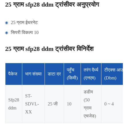
25 ग्राम sfp28 ddm ट्रांसीवर अनुप्रयोग
25 ग्राम ईथरनेट
सिपरी विकल्प 10
25 ग्राम sfp28 ddm ट्रांसीवर विनिर्देश
पहुँच
तरंग दैर्ध्य
टीएक्स आउटप
पैकेज
भाग संख्या
डाटा दर
(किमी)
(एनएम)
(Dbm)
डडीम
ST-
Sfp28
(50
SDVL-
25 जी
10
0 ~ 4
ddm
ग्राम
XX
एचजेड)