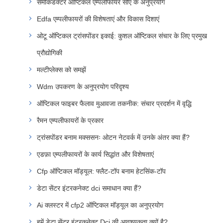
सेमीकंडक्टर ऑप्टिकल एम्पलीफायर सोए के अनुप्रयोग
Edfa एम्पलीफायरों की विशेषताएं और विकास दिशाएं
ओटू ऑप्टिकल ट्रांसपोंडर इकाई: कुशल ऑप्टिकल संचार के लिए प्रमुख
प्रौद्योगिकी
मल्टीप्लेक्स को समझें
Wdm उपकरण के अनुप्रयोग परिदृश्य
ऑप्टिकल फाइबर फैलाव मुआवजा तकनीक: संचार प्रदर्शन में वृद्धि
रैमन एम्पलीफायरों के प्रकार
ट्रांसपोंडर बनाम मक्ससनः ओटन नेटवर्क में उनके अंतर क्या हैं?
एडफ़ा एम्पलीफायरों के कार्य सिद्धांत और विशेषताएं
Cfp ऑप्टिकल मॉड्यूल: फ्लैट-टॉप बनाम हेटसिंक-टॉप
डेटा सेंटर इंटरकनेक्ट dci समाधान क्या हैं?
Ai क्लस्टर में cfp2 ऑप्टिकल मॉड्यूल का अनुप्रयोग
हमें डेटा सेंटर इंटरकनेक्ट Dci की आवश्यकता क्यों है?