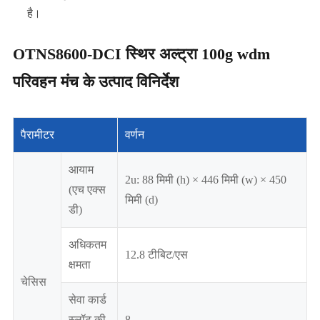
है।
OTNS8600-DCI स्थिर अल्ट्रा 100g wdm
परिवहन मंच के उत्पाद विनिर्देश
पैरामीटर
वर्णन
आयाम
2u: 88 मिमी (h) × 446 मिमी (w) × 450
(एच एक्स
मिमी (d)
डी)
अधिकतम
12.8 टीबिट/एस
क्षमता
चेसिस
सेवा कार्ड
स्लॉट की
8