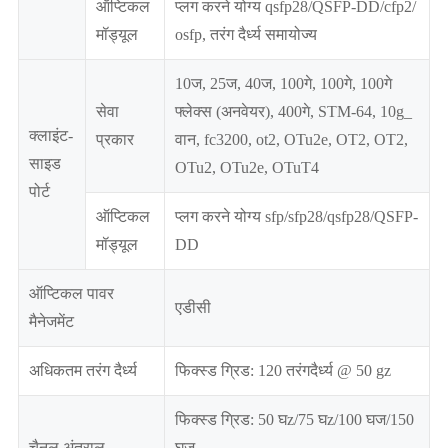
ऑप्टिकल
प्लग करने योग्य qsfp28/QSFP-DD/cfp2/
मॉड्यूल
osfp, तरंग दैर्ध्य समायोज्य
10ज, 25ज, 40ज, 100गे, 100गे, 100गे
सेवा
फ्लेक्स (अनवेयर), 400गे, STM-64, 10g_
क्लाइंट-
प्रकार
वान, fc3200, ot2, OTu2e, OT2, OT2,
साइड
OTu2, OTu2e, OTuT4
पोर्ट
ऑप्टिकल
प्लग करने योग्य sfp/sfp28/qsfp28/QSFP-
मॉड्यूल
DD
ऑप्टिकल पावर
एडीसी
मैनेजमेंट
अधिकतम तरंग दैर्ध्य
फिक्स्ड ग्रिड: 120 तरंगदैर्ध्य @ 50 gz
फिक्स्ड ग्रिड: 50 घz/75 घz/100 घज/150
चैनल अंतराल
घज