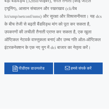
बड़ी बैंडविड्थ (32tbit/फाइबर), सरल तैनाती (कोई जटिल
ट्यूनिंग), आसान संचालन और रखरखाव (cli/वेब
lct/smp/netconf/nms) और सुरक्षा और विश्वसनीयता। यह dcs
के बीच तेजी से बढ़ती बैंडविड्थ मांग को पूरा कर सकता है,
उपकरणों की लचीली तैनाती प्राप्त कर सकता है, एक खुला
ऑप्टिकल नेटवर्क वास्तुकला बनाएं और उच्च गति ऑल-ऑप्टिकल
इंटरकनेक्शन के एक नए युग में dci बाजार का नेतृत्व करें।
पीडीएफ डाउनलोड
हमसे संपर्क करें