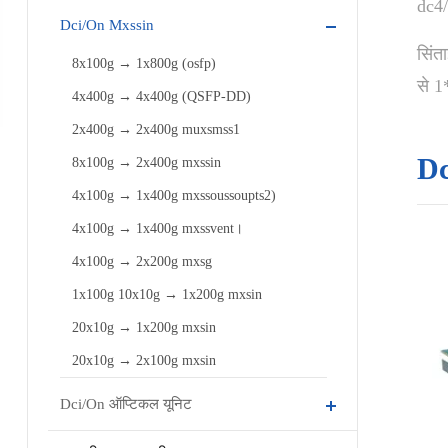
dc4/
Dci/On Mxssin
सिंत
8x100g → 1x800g (osfp)
से 1
4x400g → 4x400g (QSFP-DD)
2x400g → 2x400g muxsmss1
Dc
8x100g → 2x400g mxssin
4x100g → 1x400g mxssoussoupts2)
4x100g → 1x400g mxssvent।
4x100g → 2x200g mxsg
1x100g 10x10g → 1x200g mxsin
20x10g → 1x200g mxsin
20x10g → 2x100g mxsin
Dci/On ऑप्टिकल यूनिट