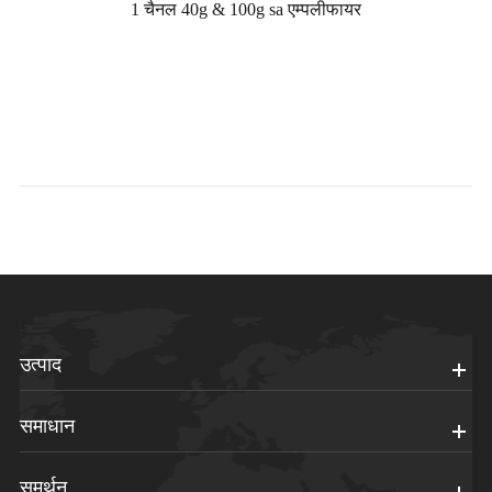
1 चैनल 40g & 100g sa एम्पलीफायर
उत्पाद
समाधान
समर्थन