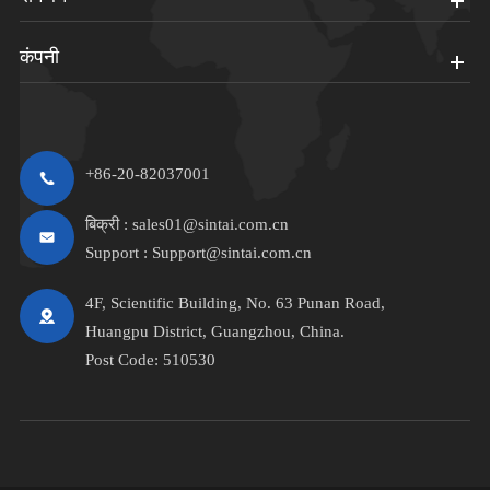
कंपनी
+86-20-82037001
बिक्री :
sales01@sintai.com.cn
Support :
Support@sintai.com.cn
4F, Scientific Building, No. 63 Punan Road,
Huangpu District, Guangzhou, China.
Post Code: 510530