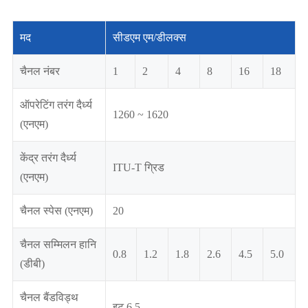
मद
सीडएम एम/डीलक्स
चैनल नंबर
1
2
4
8
16
18
ऑपरेटिंग तरंग दैर्ध्य
1260 ~ 1620
(एनएम)
केंद्र तरंग दैर्ध्य
ITU-T ग्रिड
(एनएम)
चैनल स्पेस (एनएम)
20
चैनल सम्मिलन हानि
0.8
1.2
1.8
2.6
4.5
5.0
(डीबी)
चैनल बैंडविड्थ
इटू 6.5