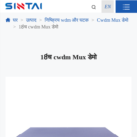
EN
घर
उत्पाद
निष्क्रिय wdm और घटक
Cwdm Mux डेमो
18ंच cwdm Mux डेमो
18ंच cwdm Mux डेमो