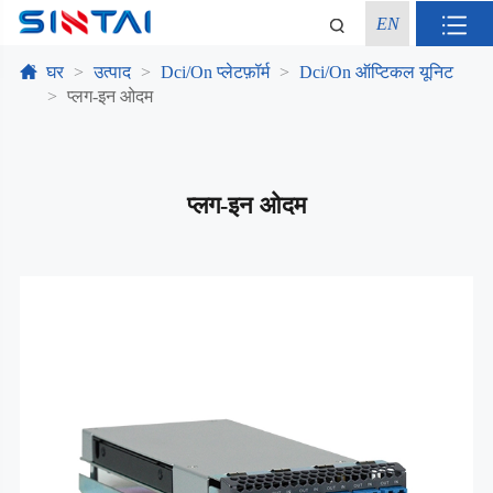
EN
घर
उत्पाद
Dci/On प्लेटफ़ॉर्म
Dci/On ऑप्टिकल यूनिट
प्लग-इन ओदम
प्लग-इन ओदम